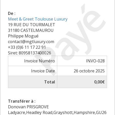
Payé
De :
Meet & Greet Toulouse Luxury
19 RUE DU TOURMALET
31180 CASTELMAUROU
Philippe Mogué
contact@mgtluxury.com
+33 (0)6 11 17 22 91
Siret: 80958137400026
Invoice Numéro
INVO-028
Invoice Date
26 octobre 2025
Total
0,00€
Transférer à :
Donovan PRISGROVE
Ladyacre,Headley Road,Grayshott,Hampshire,GU26