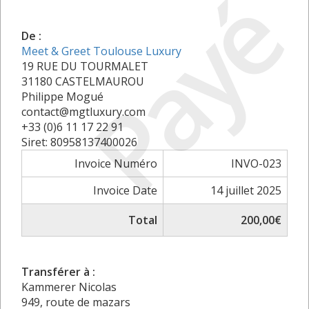
Payé
De :
Meet & Greet Toulouse Luxury
19 RUE DU TOURMALET
31180 CASTELMAUROU
Philippe Mogué
contact@mgtluxury.com
+33 (0)6 11 17 22 91
Siret: 80958137400026
Invoice Numéro
INVO-023
Invoice Date
14 juillet 2025
Total
200,00€
Transférer à :
Kammerer Nicolas
949, route de mazars